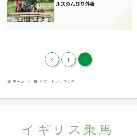
ルズのんびり外乗
前
1
2
へ
ホーム
外乗・トレッキング