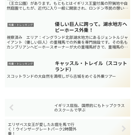
（王立公園）があります。もともとはイギリス王室付属の狩猟地や自
然庭園でしたが、近代に入り一般に開放され、ロンドン市民の憩いの
場となっています。ロンドン中心部には、グリーンパーク(...
優しい巨人に跨って。湖水地方ヘ
外乗・トレッキング
ビーホース外乗！
視察済み エリア：イングランド北部湖水地方にあるジェントルジャ
イアント（優しい巨人）の重種馬での外乗を専門施設です。その名も
カンブリアンヘビーホースオーナーが大の重種馬好きで、重種馬の保
存および乗用馬としての活用を推進しています。大人気のビ...
キャッスル・トレイル（スコット
外乗・トレッキング
ランド）
スコットランドの大自然を満喫しがら古城をめぐる外乗ツアー
イギリス屈指、国際的にもトップクラス
のスクールで学ぶ
エリザベス女王が愛したお庭を馬で行
く！ウインザーグレートパーク2時間外
乗！