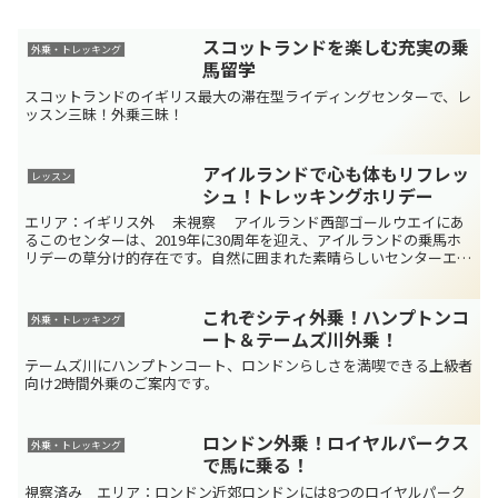
スコットランドを楽しむ充実の乗
外乗・トレッキング
馬留学
スコットランドのイギリス最大の滞在型ライディングセンターで、レ
ッスン三昧！外乗三昧！
アイルランドで心も体もリフレッ
レッスン
シュ！トレッキングホリデー
エリア：イギリス外 未視察 アイルランド西部ゴールウエイにあ
るこのセンターは、2019年に30周年を迎え、アイルランドの乗馬ホ
リデーの草分け的存在です。自然に囲まれた素晴らしいセンターエコ
タワーホテル17エーカー（東京ドーム1・5個分）...
これぞシティ外乗！ハンプトンコ
外乗・トレッキング
ート＆テームズ川外乗！
テームズ川にハンプトンコート、ロンドンらしさを満喫できる上級者
向け2時間外乗のご案内です。
ロンドン外乗！ロイヤルパークス
外乗・トレッキング
で馬に乗る！
視察済み エリア：ロンドン近郊ロンドンには8つのロイヤルパーク