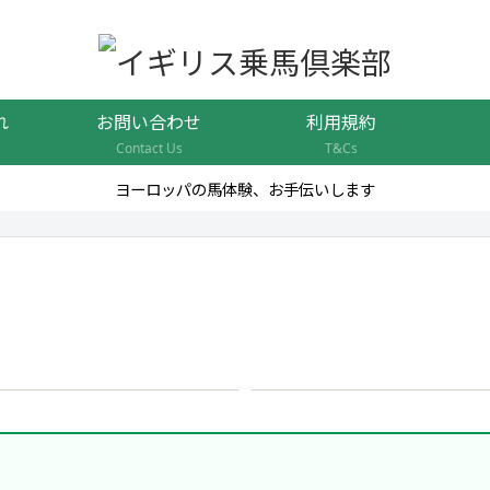
れ
お問い合わせ
利用規約
Contact Us
T&Cs
ヨーロッパの馬体験、お手伝いします
ムステイしながら、英会話
イギリス屈指、国際的に
と乗馬！
プクラスのスクールで