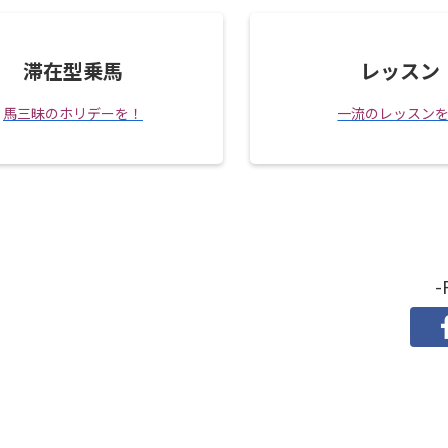
滞在型乗馬
レッスン
馬三昧のホリデーを！
一流のレッスン
-