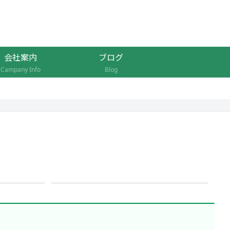
会社案内
ブログ
Campany Info
Blog
もトッ
エリザベス女王が愛したお庭を
学ぶ
馬で行く！ウインザーグレート
パーク2時間外乗！