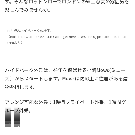
す。そんなロットンローでロンドンの紳士淑女の雰囲気を
楽しんでみませんか。
19世紀のハイドパークの様子。
（Rotten Row and the South Carriage Drive c.1890-1900, photomechanical
printより）
ハイドパーク外乗は、往年を偲ばせる小路Mews(ミュー
ズ）からスタートします。Mewsは厩の上に住居がある建
物を指します。
アレンジ可能な外乗：1時間プライベート外乗、1時間グ
ループ外乗。
ハ
車
冬
サ
広
新
イ
列
で
ー
々
緑