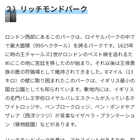
ド
に
も
ペ
２）リッチモンドパーク
と
の
パ
交
青
ン
し
中
ー
じ
い
タ
た
を
ク
っ
ロ
リ
ペ
芝
イ
所
！
外
て
イ
ッ
ン
の
ン
も
ロンドン西部にあるこのパークは、ロイヤルパークの中で
乗
公
ヤ
チ
ブ
中
池
あ
は
園
で最大面積（995ヘクタール）を誇るパークです。1625年
ル
モ
ロ
を
の
り
M
内
・
ン
ー
に時の王チャールズ1世がロンドンのペスト禍を逃れるた
進
白
ま
e
へ
バ
ド
ク
み
鳥
めにこの地に宮廷を移したのが始まり。それ以後は王侯貴
す
w
レ
パ
・
ま
た
族の鹿の狩猟場として維持されてきました。8マイル（13
s
エ
ー
ロ
す
ち
キロ）の壁に取り囲まれたこのパークは、イギリス最小の
か
・
ク
ッ
ら
ス
ジ
国立公園としても知られています。敷地内には、イギリス
ス
ク
の名門バレエ学校ロイヤルバレエスクールが入っているホ
タ
ー
ワイトロッジや、ペンブロークロッジ、ペン・ポンドやア
ー
ル
ザレア（西洋ツツジ）が見事なイザベラ・プランテーショ
ト
ン（植物庭園）などがあります。
リッチモンドパーク外乗は、アセスメントがあるため、
初