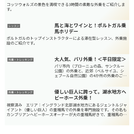
コッツウォルズの景色を満喫できる3時間の素敵な外乗をご紹介しま
す。
馬と海とワインと！ポルトガル乗
レッスン
馬ホリデー
ポルトガルのトップインストラクターによる滞在型レッスン、外乗施
設のご紹介です。
大人気、パリ外乗！＜平日限定＞
外乗・トレッキング
パリ市内（ブローニュの森、サンクルー
公園）の外乗と、近郊（ベルサイユ、シ
ェブール自然公園）の4か所の外乗のご紹
介です。
優しい巨人に跨って。湖水地方ヘ
外乗・トレッキング
ビーホース外乗！
視察済み エリア：イングランド北部湖水地方にあるジェントルジャ
イアント（優しい巨人）の重種馬での外乗を専門施設です。その名も
カンブリアンヘビーホースオーナーが大の重種馬好きで、重種馬の保
存および乗用馬としての活用を推進しています。大人気のビ...