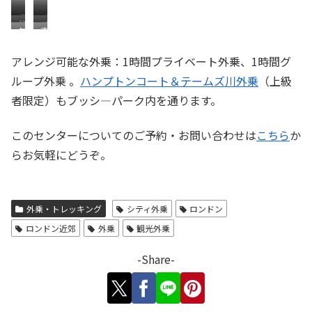
歩
パ
住
パ
気
真
道
ー
宅
ー
持
直
で
ク
街
ク
アレンジ可能な外乗：1時間プライベート外乗、1時間グ
ち
ぐ
騎
か
を
の
ループ外乗 。
ハンプトンコート＆テームズ川外乗
（上級
の
に
乗
ら
抜
鹿
良
続
し
5
者限定）もブッシ―パーク内を通ります。
け
た
い
く
ま
分
て
ち
パ
マ
す
の
このセンターについてのご予約・お問い合わせは
こちら
か
パ
ー
ロ
ス
ー
らお気軽にどうぞ。
ク
ニ
テ
ク
で
エ
ー
へ
す
並
ブ
木
外乗・トレッキング
シティ外乗
ロンドン
ル
ロンドン近郊
外乗
観光外乗
-Share-